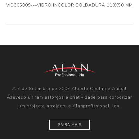
VID305009---VIDRO INCOLOR SOLDADURA 110X50 MM
A 7 de Setembro de 2007 Alberto Coelho e Aníbal
Azevedo uniram esforços e criatividade para corporizar
um projecto arrojado: a Alanprofissional, lda.
SAIBA MAIS