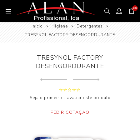
(0)
Início
Higiene
Detergentes
TRESYNOL FACTORY DESENGORDURANTE
TRESYNOL FACTORY
DESENGORDURANTE
Next
product
Previous product
Seja o primeiro a avaliar este produto
PEDIR COTAÇÃO