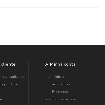
 cliente
A Minha conta
nte visualizados
A Minha conta
 de produtos
Encomendas
odutos
Endereços
es
Carrinho de compras