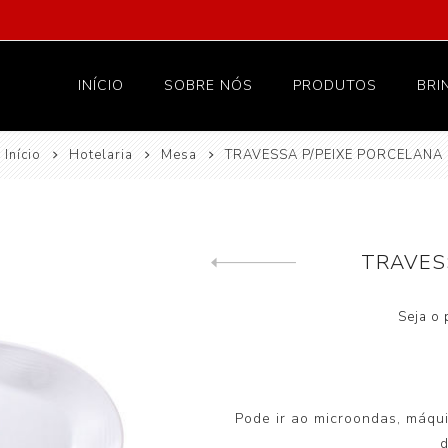
INÍCIO
SOBRE NÓS
PRODUTOS
BRI
Início
Hotelaria
Mesa
TRAVESSA P/PEIXE PORCELANA
Vestuário
Proteção
Têxteis e lar
TRAVES
Hotelaria
Previous product
Higiene
Seja o 
Pode ir ao microondas, máqui