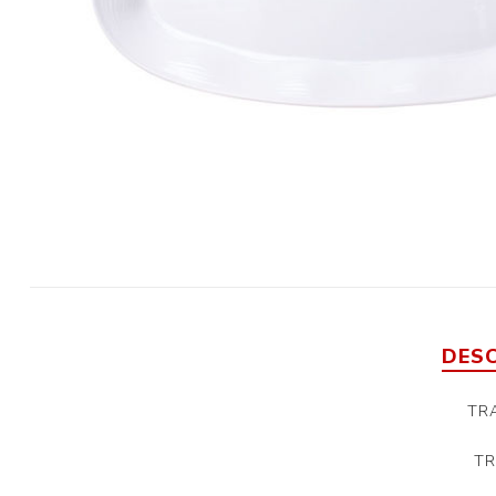
DES
TRA
TR