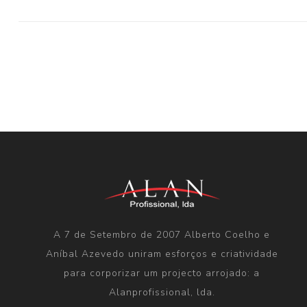
A 7 de Setembro de 2007 Alberto Coelho e
Aníbal Azevedo uniram esforços e criatividade
para corporizar um projecto arrojado: a
Alanprofissional, lda.