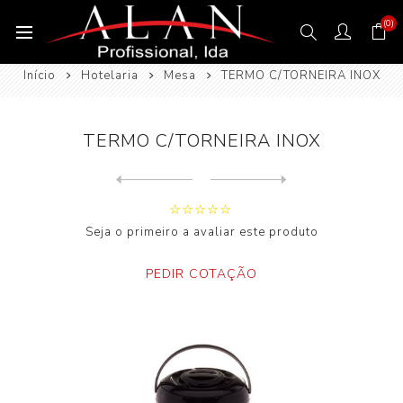
(0)
Início
Hotelaria
Mesa
TERMO C/TORNEIRA INOX
TERMO C/TORNEIRA INOX
Next
product
Previous product
Seja o primeiro a avaliar este produto
PEDIR COTAÇÃO