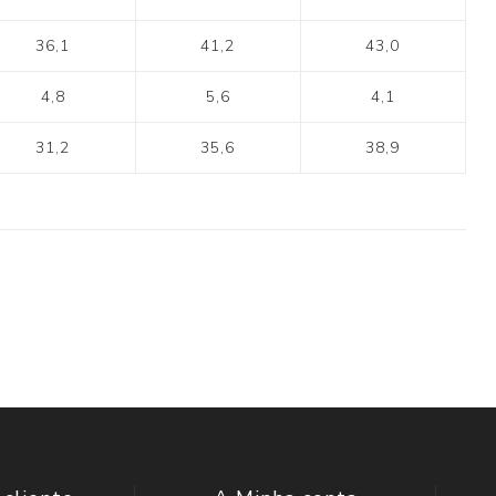
36,1
41,2
43,0
4,8
5,6
4,1
31,2
35,6
38,9