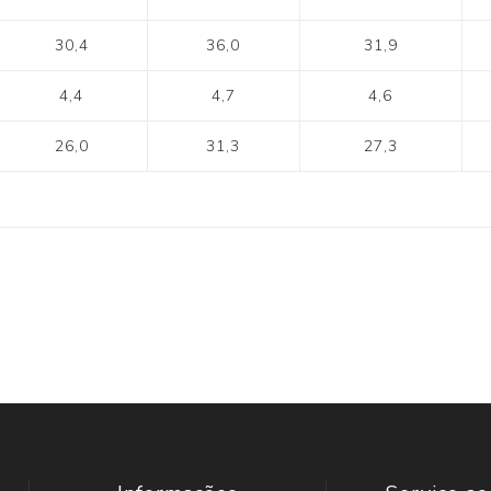
30,4
36,0
31,9
4,4
4,7
4,6
26,0
31,3
27,3