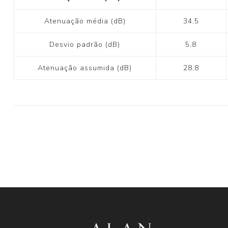
Atenuação média (dB)
34,5
Desvio padrão (dB)
5,8
Atenuação assumida (dB)
28,8