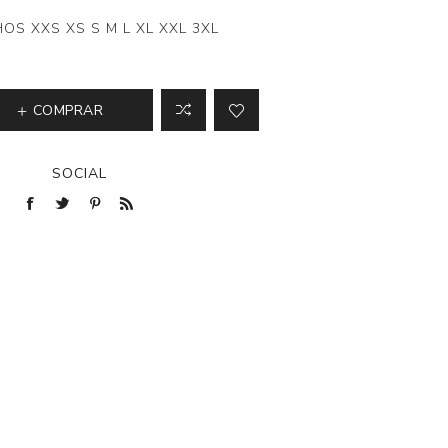
OS XXS XS S M L XL XXL 3XL
COMPRAR
SOCIAL