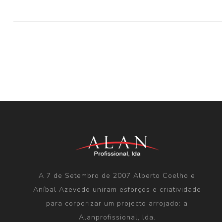
A 7 de Setembro de 2007 Alberto Coelho e
Aníbal Azevedo uniram esforços e criatividade
para corporizar um projecto arrojado: a
Alanprofissional, lda.