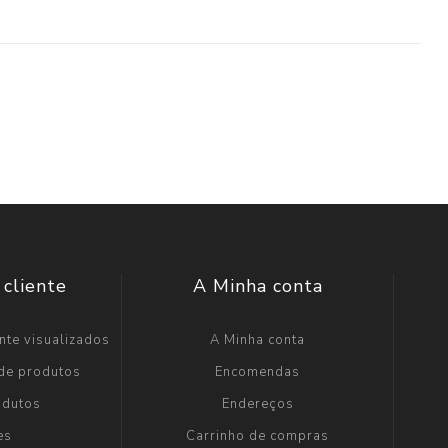
 cliente
A Minha conta
nte visualizados
A Minha conta
 de produtos
Encomendas
odutos
Endereços
es
Carrinho de compras