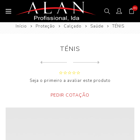
(0)
Início
Proteção
Calçado
Saúde
TÉNIS
TÉNIS
Next
product
Previous product
Seja o primeiro a avaliar este produto
PEDIR COTAÇÃO