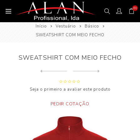
(0)
Início
Vestuário
Básico
SWEATSHIRT COM MEIO FECHO
SWEATSHIRT COM MEIO FECHO
Next
product
Previous product
Seja o primeiro a avaliar este produto
PEDIR COTAÇÃO