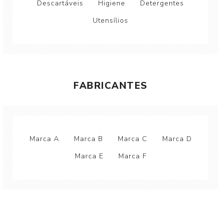
Descartáveis
Higiene
Detergentes
Utensílios
FABRICANTES
Marca A
Marca B
Marca C
Marca D
Marca E
Marca F