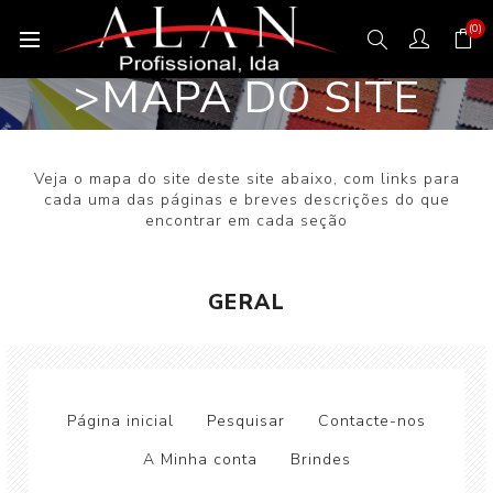
(0)
>MAPA DO SITE
Veja o mapa do site deste site abaixo, com links para
cada uma das páginas e breves descrições do que
encontrar em cada seção
GERAL
Página inicial
Pesquisar
Contacte-nos
A Minha conta
Brindes