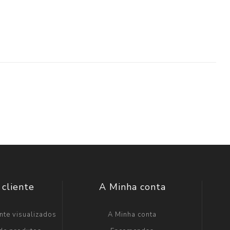
 cliente
A Minha conta
nte visualizados
A Minha conta