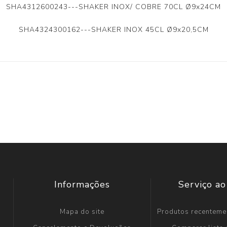
SHA4312600243---SHAKER INOX/ COBRE 70CL Ø9x24CM
SHA4324300162---SHAKER INOX 45CL Ø9x20,5CM
Informações
Serviço ao
Mapa do site
Produtos recenteme