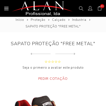
(0)
Início
Proteção
Calçado
Industria
SAPATO PROTEÇÃO "FREE METAL"
SAPATO PROTEÇÃO "FREE METAL"
Next
product
Previous product
SAPATO PROTEÇÃO "FREE METAL...
Seja o primeiro a avaliar este produto
PEDIR COTAÇÃO