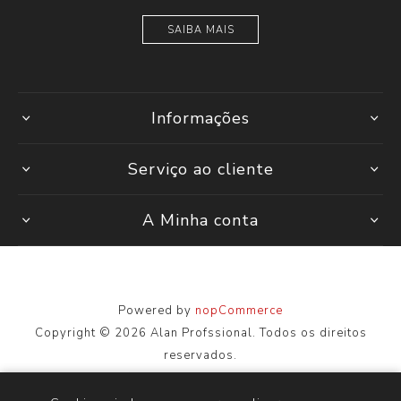
SAIBA MAIS
Informações
Serviço ao cliente
A Minha conta
Powered by
nopCommerce
Copyright © 2026 Alan Profssional. Todos os direitos
reservados.
Todos os preços são inseridos, incluindo impostos. Excluindo
envio