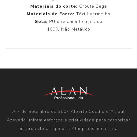
Materiais do corte:
Croute Bege
Materiais de Forro:
Têxtil vermelho
Sola:
PU diretamente injetado
100% Não Metálico
A 7 de Setembro de 2007 Alberto Coelho e Aníbal
Azevedo uniram esforços e criatividade para corporizar
um projecto arrojado: a Alanprofissional, lda.