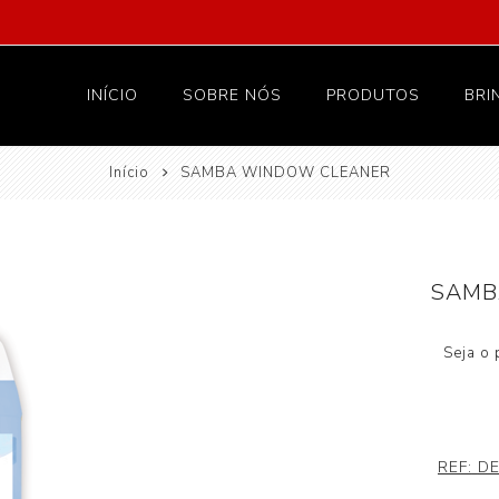
INÍCIO
SOBRE NÓS
PRODUTOS
BRI
Início
SAMBA WINDOW CLEANER
Vestuário
Proteção
Têxteis e lar
SAMB
Hotelaria
Higiene
Seja o 
REF:
D