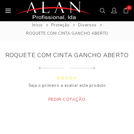
(0)
Início
Proteção
Diversos
ROQUETE COM CINTA GANCHO ABERTO
ROQUETE COM CINTA GANCHO ABERTO
Next
product
Previous product
Seja o primeiro a avaliar este produto
PEDIR COTAÇÃO