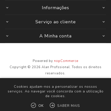
Informações
Serviço ao cliente
A Minha conta
Powered by
nopCommerce
Copyright © 2026 Alan Profssional. Todos os direitos
reservados.
Todos os preços são inseridos, incluindo impostos. Excluindo
envio
Cookies ajudam-nos a personalizar os nossos
serviços. Ao navegar você concorda com a utilização
de cookies.
OK
SABER MAIS