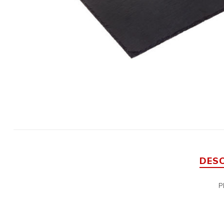
DES
P