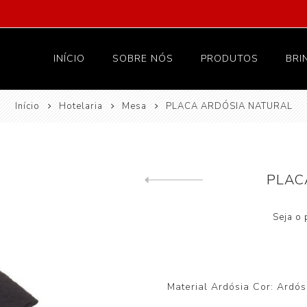
INÍCIO
SOBRE NÓS
PRODUTOS
BRI
Início
Hotelaria
Mesa
PLACA ARDÓSIA NATURAL
Vestuário
Proteção
Têxteis e lar
PLAC
Hotelaria
Previous product
Higiene
Seja o 
Material Ardósia Cor: Ardó