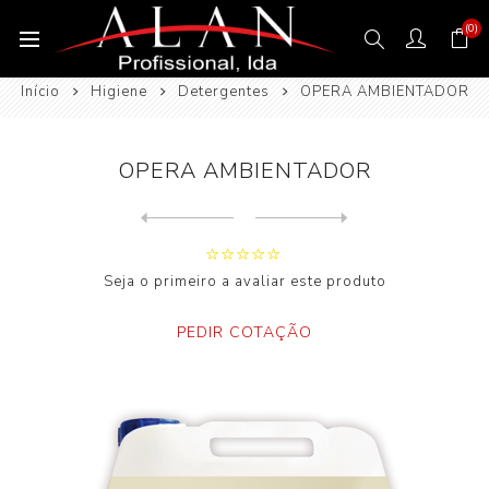
(0)
Início
Higiene
Detergentes
OPERA AMBIENTADOR
OPERA AMBIENTADOR
Next
product
Previous product
Seja o primeiro a avaliar este produto
PEDIR COTAÇÃO