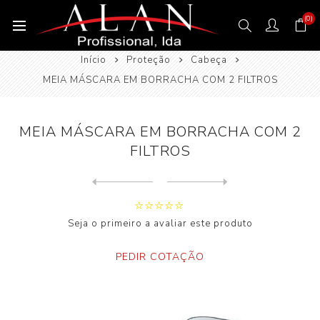
(0)
Início
Proteção
Cabeça
MEIA MÁSCARA EM BORRACHA COM 2 FILTROS
MEIA MÁSCARA EM BORRACHA COM 2
FILTROS
Next
product
Previous product
MEIA MÁSCARA COM FILTRO P3 ...
Seja o primeiro a avaliar este produto
PEDIR COTAÇÃO