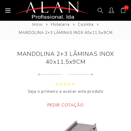
(0)
Início
Hotelaria
Cozinha
MANDOLINA 2+3 LÂMINAS INOX 40x11,5x9CM
MANDOLINA 2+3 LÂMINAS INOX
40x11,5x9CM
Next
product
Previous product
FRIGIDEIRA PROFISSIONAL ALU...
Seja o primeiro a avaliar este produto
PEDIR COTAÇÃO