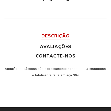
DESCRIÇÃO
AVALIAÇÕES
CONTACTE-NOS
Ate
nção
: as
lâminas são extrem
amente afiad
as. Esta mand
olina
é totalm
ente feita em aço 304