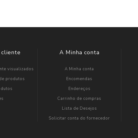
 cliente
A Minha conta
nte visualizados
A Minha conta
 de produtos
Encomendas
odutos
Endereços
es
Carrinho de compras
Lista de Desejos
Solicitar conta do fornecedor