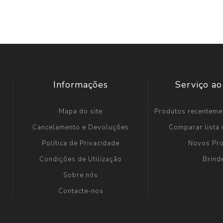
Informações
Serviço ao
Mapa do site
Produtos recenteme
Cancelamento e Devoluções
Comparar lista
Política de Privacidade
Novos Pr
Condições de Utilização
Brind
Sobre nós
Contacte-nos