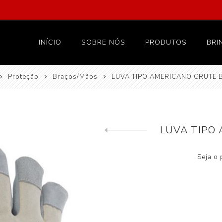
INÍCIO
SOBRE NÓS
PRODUTOS
BRI
Proteção
Braços/Mãos
LUVA TIPO AMERICANO CRUTE 
Vestuário
Proteção
Têxteis e lar
LUVA TIPO
Hotelaria
Previous product
Higiene
Seja o 