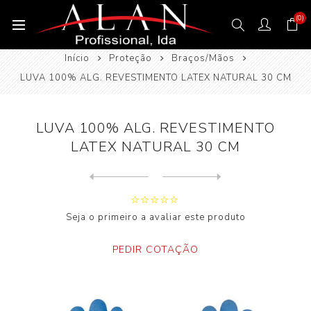
(0)
Início
Proteção
Braços/Mãos
LUVA 100% ALG. REVESTIMENTO LATEX NATURAL 30 CM
LUVA 100% ALG. REVESTIMENTO
LATEX NATURAL 30 CM
Next
product
Previous product
LUVA FIBRA TERMICA THERMOCO...
Seja o primeiro a avaliar este produto
PEDIR COTAÇÃO