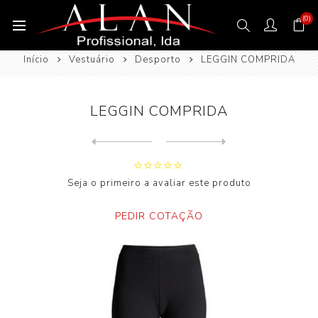
(0)
Início
Vestuário
Desporto
LEGGIN COMPRIDA
LEGGIN COMPRIDA
Next
product
Previous product
LEGGIN MEIA PERNA HOMEM E S...
Seja o primeiro a avaliar este produto
PEDIR COTAÇÃO