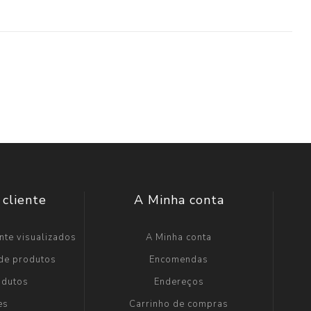
 cliente
A Minha conta
nte visualizados
A Minha conta
 de produtos
Encomendas
odutos
Endereços
es
Carrinho de compras