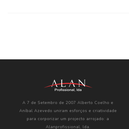
A 7 de Setembro de 2007 Alberto Coelho e
Aníbal Azevedo uniram esforços e criatividade
para corporizar um projecto arrojado: a
Alanprofissional, lda.