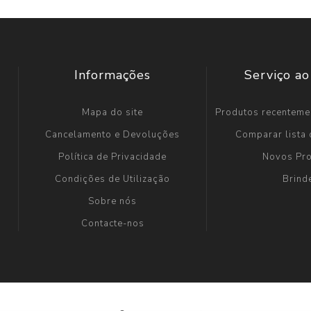
Informações
Serviço ao
Mapa do site
Produtos recenteme
Cancelamento e Devoluções
Comparar lista
Política de Privacidade
Novos Pr
Condições de Utilização
Brind
Sobre nós
Contacte-nos