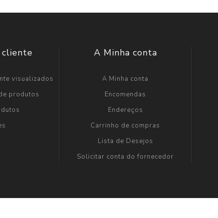
 cliente
A Minha conta
nte visualizados
A Minha conta
 de produtos
Encomendas
odutos
Endereços
es
Carrinho de compras
Lista de Desejos
Solicitar conta do fornecedor