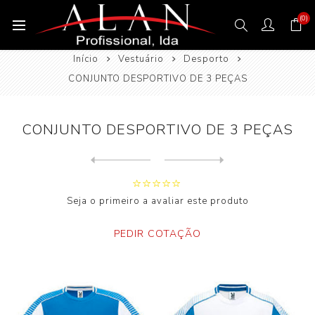
(0)
Início
Vestuário
Desporto
CONJUNTO DESPORTIVO DE 3 PEÇAS
CONJUNTO DESPORTIVO DE 3 PEÇAS
Next
product
Previous product
CONJUNTO DESPORTIVO DE 2 PE...
Seja o primeiro a avaliar este produto
PEDIR COTAÇÃO