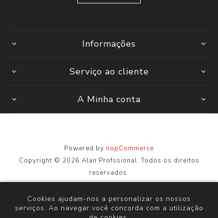
Informações
Serviço ao cliente
A Minha conta
Powered by
nopCommerce
Copyright © 2026 Alan Profssional. Todos os direitos
reservados.
Todos os preços são inseridos, incluindo impostos. Excluindo
envio
Cookies ajudam-nos a personalizar os nossos
serviços. Ao navegar você concorda com a utilização
de cookies.