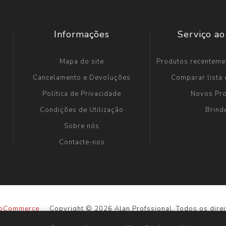
Informações
Serviço ao
Mapa do site
Produtos recenteme
Cancelamento e Devoluções
Comparar lista
Política de Privacidade
Novos Pr
Condições de Utilização
Brind
Sobre nós
Contacte-nos
pCommerce
Copyright © 2026 Alan Profssional. Todos os direi
odos os preços são inseridos, incluindo impostos. Excluindo
env