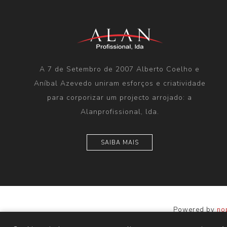
A 7 de Setembro de 2007 Alberto Coelho e
Aníbal Azevedo uniram esforços e criatividade
para corporizar um projecto arrojado: a
Alanprofissional, lda.
SAIBA MAIS
Powered by
no
T