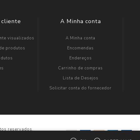
 cliente
A Minha conta
nte visualizados
A Minha conta
 de produtos
Encomendas
odutos
Endereços
es
Carrinho de compras
Lista de Desejos
Solicitar conta do fornecedor
tos reservados.
io