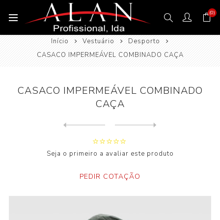
(0)
Início
Vestuário
Desporto
CASACO IMPERMEÁVEL COMBINADO CAÇA
CASACO IMPERMEÁVEL COMBINADO
CAÇA
Next
product
Previous product
Seja o primeiro a avaliar este produto
PEDIR COTAÇÃO