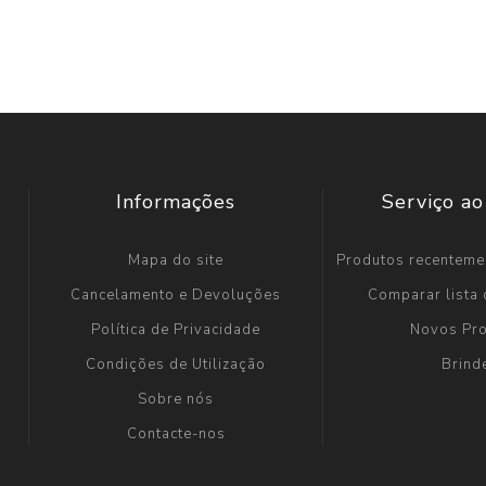
Informações
Serviço ao
Mapa do site
Produtos recenteme
Cancelamento e Devoluções
Comparar lista
Política de Privacidade
Novos Pr
Condições de Utilização
Brind
Sobre nós
Contacte-nos