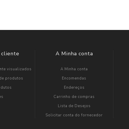
 cliente
A Minha conta
nte visualizados
A Minha conta
 de produtos
Encomendas
odutos
Endereços
es
Carrinho de compras
Lista de Desejos
Solicitar conta do fornecedor