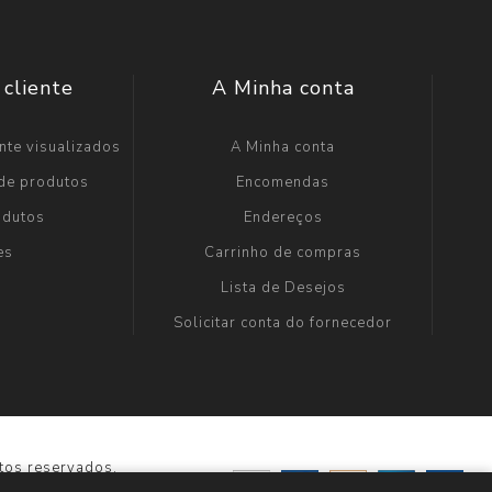
 cliente
A Minha conta
nte visualizados
A Minha conta
 de produtos
Encomendas
odutos
Endereços
es
Carrinho de compras
Lista de Desejos
Solicitar conta do fornecedor
tos reservados.