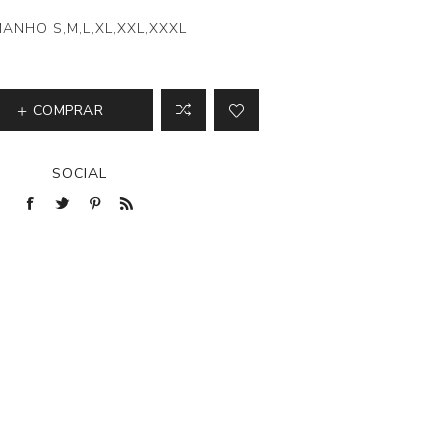
ANHO S,M,L,XL,XXL,XXXL
COMPRAR
SOCIAL