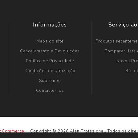
Informações
Serviço ao
Mapa do site
Produtos recenteme
Cancelamento e Devoluções
Comparar lista
Política de Privacidade
Novos Pr
Condições de Utilização
Brind
Sobre nós
Contacte-nos
pCommerce
Copyright © 2026 Alan Profssional. Todos os direi