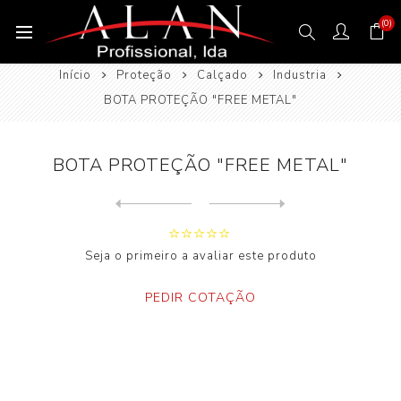
(0)
Início
Proteção
Calçado
Industria
BOTA PROTEÇÃO "FREE METAL"
BOTA PROTEÇÃO "FREE METAL"
Next
product
Previous product
Seja o primeiro a avaliar este produto
PEDIR COTAÇÃO