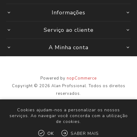
Informações
Serviço ao cliente
A Minha conta
Powered by
nopCommerce
Copyright © 2026 Alan Profssional. Todos os direitos
reservados.
Todos os preços são inseridos, incluindo impostos. Excluindo
envio
Cookies ajudam-nos a personalizar os nossos
serviços. Ao navegar você concorda com a utilização
de cookies.
OK
SABER MAIS