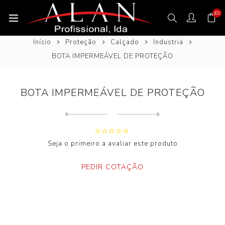
(0)
Início
Proteção
Calçado
Industria
BOTA IMPERMEÁVEL DE PROTEÇÃO
BOTA IMPERMEÁVEL DE PROTEÇÃO
Next
product
Previous product
Seja o primeiro a avaliar este produto
PEDIR COTAÇÃO