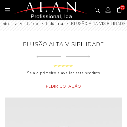
(0)
Início
Vestuário
Indústria
BLUSÃO ALTA VISIBILIDADE
BLUSÃO ALTA VISIBILIDADE
Next
product
Previous product
PARKA ALTA VISIBILIDADE 4 E...
Seja o primeiro a avaliar este produto
PEDIR COTAÇÃO