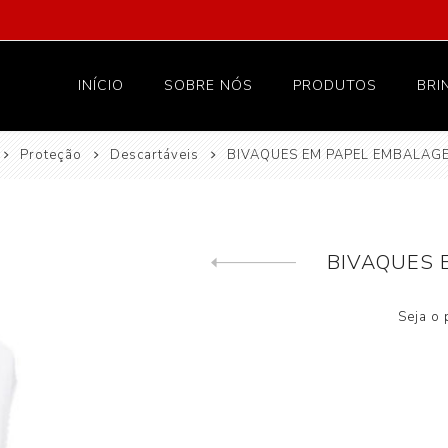
INÍCIO
SOBRE NÓS
PRODUTOS
BRI
Proteção
Descartáveis
BIVAQUES EM PAPEL EMBALAG
Vestuário
Proteção
Têxteis e lar
BIVAQUES 
Hotelaria
Previous product
Higiene
Seja o 