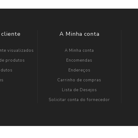
 cliente
A Minha conta
nte visualizados
A Minha conta
 de produtos
Encomendas
odutos
Endereços
es
Carrinho de compras
Lista de Desejos
Solicitar conta do fornecedor