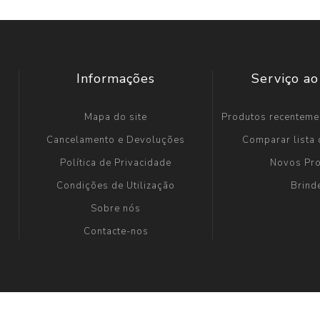
Informações
Serviço ao
Mapa do site
Produtos recenteme
Cancelamento e Devoluções
Comparar lista
Política de Privacidade
Novos Pr
Condições de Utilização
Brind
Sobre nós
Contacte-nos