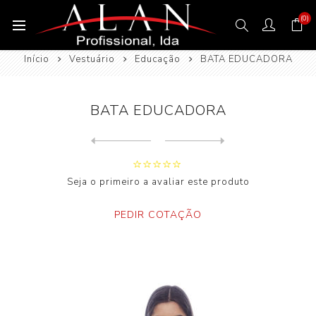
(0)
Início
Vestuário
Educação
BATA EDUCADORA
BATA EDUCADORA
Next
product
Previous product
Seja o primeiro a avaliar este produto
PEDIR COTAÇÃO