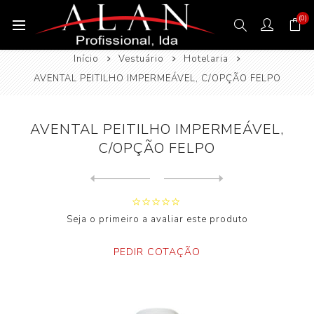
(0)
Início
Vestuário
Hotelaria
AVENTAL PEITILHO IMPERMEÁVEL, C/OPÇÃO FELPO
AVENTAL PEITILHO IMPERMEÁVEL,
C/OPÇÃO FELPO
Next
product
Previous product
Seja o primeiro a avaliar este produto
PEDIR COTAÇÃO