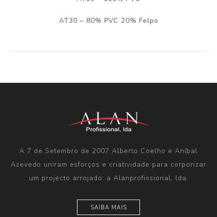
AT30 – 80% PVC 20% Felpo
A 7 de Setembro de 2007 Alberto Coelho e Aníbal
Azevedo uniram esforços e criatividade para corporizar
um projecto arrojado: a Alanprofissional, lda.
SAIBA MAIS