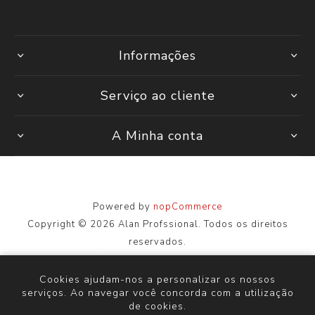
Informações
Serviço ao cliente
A Minha conta
Powered by
nopCommerce
Copyright © 2026 Alan Profssional. Todos os direitos
reservados.
Todos os preços são inseridos, incluindo impostos. Excluindo
envio
Cookies ajudam-nos a personalizar os nossos
serviços. Ao navegar você concorda com a utilização
de cookies.