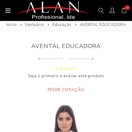
(0)
Início
Vestuário
Educação
AVENTAL EDUCADORA
AVENTAL EDUCADORA
Next
product
Previous product
Seja o primeiro a avaliar este produto
PEDIR COTAÇÃO