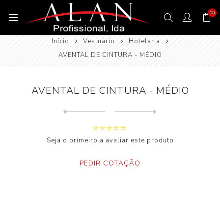
(0)
Início
Vestuário
Hotelaria
AVENTAL DE CINTURA - MÉDIO
AVENTAL DE CINTURA - MÉDIO
Next
product
Previous product
Seja o primeiro a avaliar este produto
PEDIR COTAÇÃO